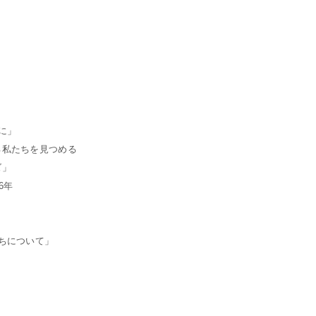
に」
る私たちを見つめる
ズ」
6年
ちについて」