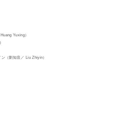
g Yuxing）
g）
知音／ Liu Zhiyin）