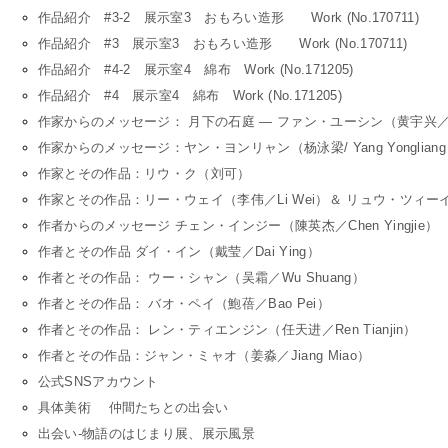
作品紹介 #3-2 展示室3 おもろい造形 Work (No.170711)
作品紹介 #3 展示室3 おもろい造形 Work (No.170711)
作品紹介 #4-2 展示室4 綿布 Work (No.171205)
作品紹介 #4 展示室4 綿布 Work (No.171205)
作家からのメッセージ： 月下の石庭 — ファン・ユーシン（黄宇兴／Huan
作家からのメッセージ：ヤン・ヨンリャン（杨泳梁/ Yang Yonglian
作家とその作品：リウ・ク（刘可）
作家とその作品：リー・ウェイ（李伟／Li Wei）＆ リュウ・ツィーイン（劉
作者からのメッセージ チェン・インジー（陳英杰／Chen Yingjie）
作者とその作品 ダイ・イン（戴莹／Dai Ying）
作者とその作品： ウー・シャン（吴霜／Wu Shuang）
作者とその作品： バオ・ペイ（鮑蓓／Bao Pei）
作者とその作品： レン・ティエンジン（任天进／Ren Tianjin）
作者とその作品：ジャン・ミャオ（姜淼／Jiang Miao）
公式SNSアカウント
具体美術 仲間たちとの出会い
出会い-物語のはじまり展、展示風景