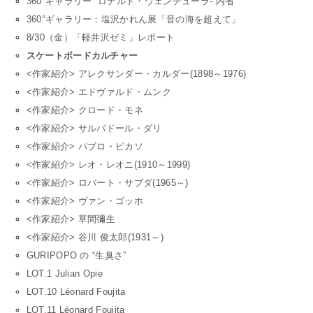
360°ギャラリー ”ロナルド・ヴェンチューラ- 内省”
360°ギャラリー：塩沢かれん展「音の海を超えて」
8/30（金）「軽井沢ゼミ」レポート
スケートボードカルチャー
<作家紹介> アレクサンダー・カルダー(1898～1976)
<作家紹介> エドヴァルド・ムンク
<作家紹介> クロード・モネ
<作家紹介> サルバドール・ダリ
<作家紹介> パブロ・ピカソ
<作家紹介> レオ・レオニ(1910～1999)
<作家紹介> ロバート・サブダ(1965～)
<作家紹介> ヴァン・ゴッホ
<作家紹介> 草間彌生
<作家紹介> 谷川 俊太郎(1931～)
GURIPOPO の “生臭さ”
LOT.1 Julian Opie
LOT.10 Léonard Foujita
LOT.11 Léonard Foujita