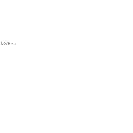
Love～」