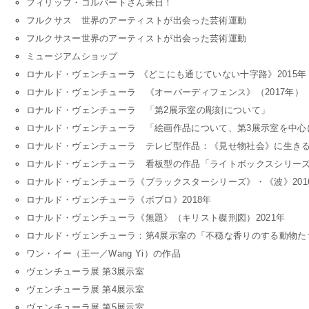
フィリップ・コルバートさん来日！
フルクサス 世界のアーティストが出会った芸術運動
フルクサスー世界のアーティストが出会った芸術運動
ミュージアムショップ
ロナルド・ヴェンチューラ 《どこにも通じていない十字路》2015年
ロナルド・ヴェンチューラ 《オーバーディフェンス》（2017年）
ロナルド・ヴェンチューラ 「第2展示室の彫刻について」
ロナルド・ヴェンチューラ 「絵画作品について、第3展示室を中心
ロナルド・ヴェンチューラ テレビ型作品：《見せ物社会》に生き
ロナルド・ヴェンチューラ 看板型の作品「ライトボックスシリー
ロナルド・ヴェンチューラ《ブラックスターシリーズ》・《波》201
ロナルド・ヴェンチューラ《ボブロ》2018年
ロナルド・ヴェンチューラ《無題》（キリスト磔刑図）2021年
ロナルド・ヴェンチューラ：第4展示室の「不穏な香りのする動物た
ワン・イー（王一／Wang Yi）の作品
ヴェンチューラ展 第3展示室
ヴェンチューラ展 第4展示室
ヴェンチューラ展 第5展示室