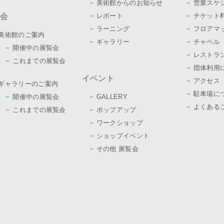
美術館からのお知らせ
営業スケ
覧会
レポート
チケット
ラーニング
フロアマ
美術館のご案内
ギャラリー
チャペル
開催中の展覧会
レストラ
これまでの展覧会
団体利用
イベント
アクセス
ギャラリーのご案内
駐車場に
開催中の展覧会
GALLERY
よくある
これまでの展覧会
ポップアップ
ワークショップ
ショップイベント
その他 展覧会