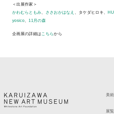
＜出展作家＞
かわむらともみ
、
ささおかはなえ
、タケダヒロキ、
HU
yosico
、
11月の森
企画展の詳細は
こちら
から
美
展