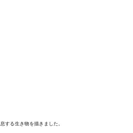
。
生息する生き物を描きました。