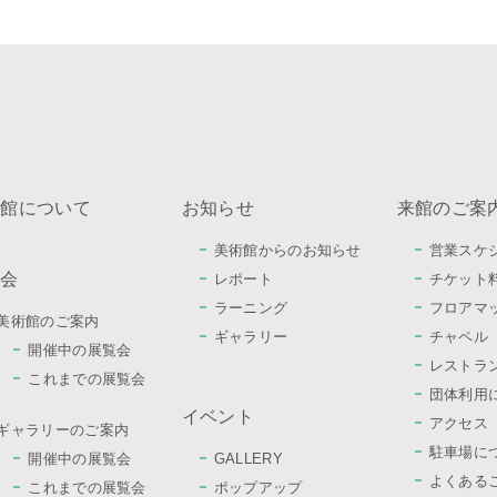
術館について
お知らせ
来館のご案
美術館からのお知らせ
営業スケ
覧会
レポート
チケット
ラーニング
フロアマ
美術館のご案内
ギャラリー
チャペル
開催中の展覧会
レストラ
これまでの展覧会
団体利用
イベント
アクセス
ギャラリーのご案内
駐車場に
開催中の展覧会
GALLERY
よくある
これまでの展覧会
ポップアップ