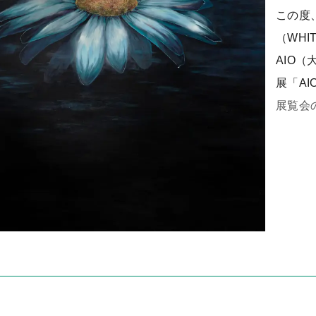
この度
（WHIT
AIO（
展「AI
展覧会