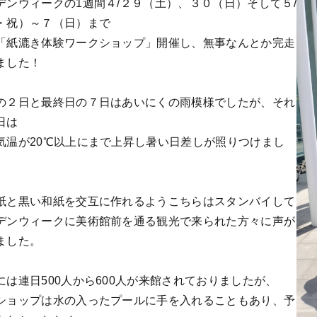
デンウィークの1週間４/２９（土）、３０（日）そして５/
・祝）～７（日）まで
「紙漉き体験ワークショップ」開催し、無事なんとか完走
ました！
の２日と最終日の７日はあいにくの雨模様でしたが、それ
日は
気温が20℃以上にまで上昇し暑い日差しが照りつけまし
紙と黒い和紙を交互に作れるようこちらはスタンバイして
デンウィークに美術館前を通る観光で来られた方々に声が
ました。
には連日500人から600人が来館されておりましたが、
ショップは水の入ったプールに手を入れることもあり、予