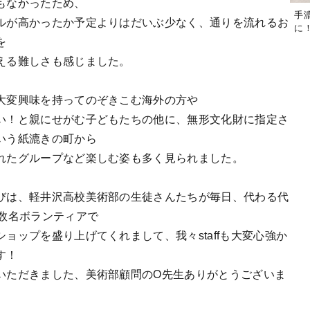
もなかったため、
手
ルが高かったか予定よりはだいぶ少なく、通りを流れるお
に
を
える難しさも感じました。
大変興味を持ってのぞきこむ海外の方や
い！と親にせがむ子どもたちの他に、無形文化財に指定さ
いう紙漉きの町から
れたグループなど楽しむ姿も多く見られました。
びは、軽井沢高校美術部の生徒さんたちが毎日、代わる代
0数名ボランティアで
ショップを盛り上げてくれまして、我々staffも大変心強か
す！
いただきました、美術部顧問のO先生ありがとうございま