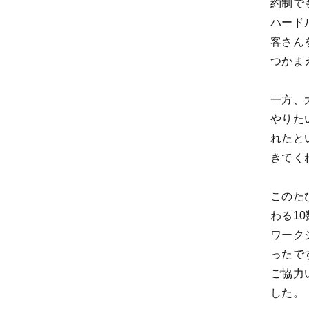
約制で
ハード
客さん
つかま
一方、
やりた
れたと
きてく
このた
わる1
ワーク
ったで
ご協力
した。