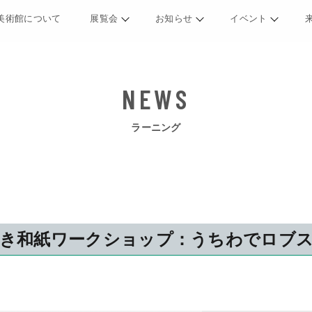
美術館について
展覧会
お知らせ
イベント
ラーニング
漉き和紙ワークショップ：うちわでロブ
8