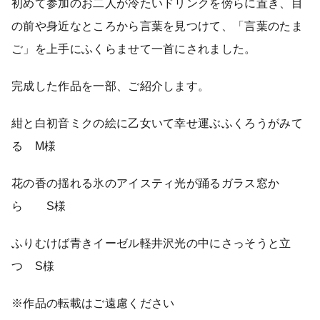
初めて参加のお二人が冷たいドリンクを傍らに置き、目
の前や身近なところから言葉を見つけて、「言葉のたま
ご」を上手にふくらませて一首にされました。
完成した作品を一部、ご紹介します。
紺と白初音ミクの絵に乙女いて幸せ運ぶふくろうがみて
る М様
花の香の揺れる氷のアイスティ光が踊るガラス窓か
ら S様
ふりむけば青きイーゼル軽井沢光の中にさっそうと立
つ S様
※作品の転載はご遠慮ください