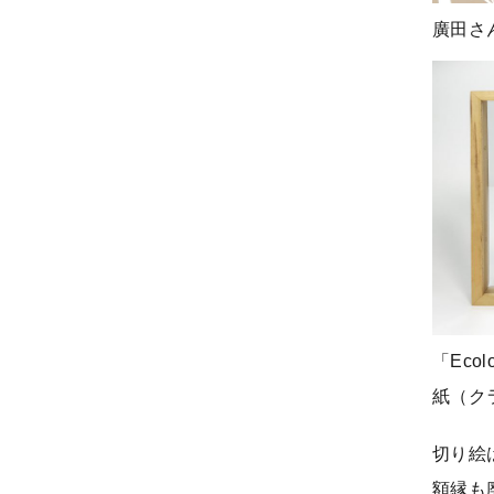
廣田さ
「Ecol
紙（ク
切り絵
額縁も