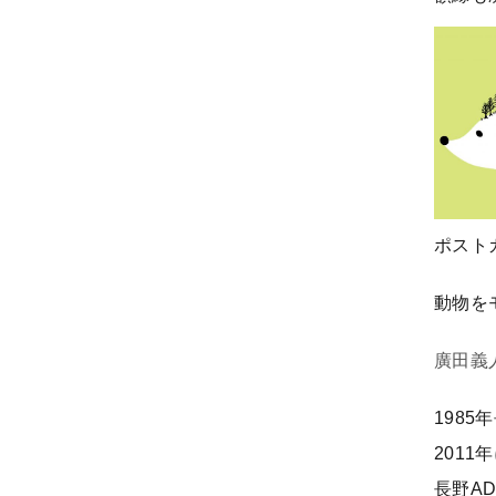
ポスト
動物を
廣田義
198
201
長野A