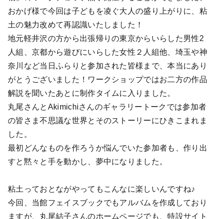
おかげ様で今回は子どもを凌ぐ大人の盛り上がりに、粘
土の魅力改めて再認識いたしました！
地元軽井沢の方から出張帰りの東京からいらした男性2
人組、京都から遊びにいらした女性２人組他、埼玉や神
奈川など当日ふらりと参加された皆様まで、本当にあり
がとうございました！ワークショップではお二方の作品
解説を聞いたあとに制作タイムに入りました。
丸尾さんとAkimichiさんのギャラリートークでは参加者
の皆さま不思議な世界とそのストーリーにひきこまれま
した。
最初どんなものを作ろうか悩んでいた参加者も、作り出
すと黙々と手を動かし、夢中になりました。
粘土っておとながやってもこんなに楽しいんですね♪
今回、当館フェイスブックでもアルバムを作成しており
ますが、丸尾結子さんのホームページでも、特設サイト