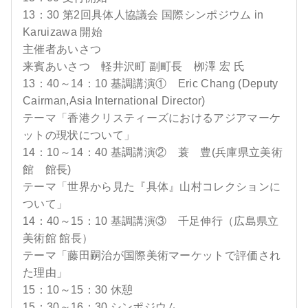
13：30 第2回具体人協議会 国際シンポジウム in
Karuizawa 開始
主催者あいさつ
来賓あいさつ 軽井沢町 副町長 栁澤 宏 氏
13：40～14：10 基調講演① Eric Chang (Deputy
Cairman,Asia International Director)
テーマ「香港クリスティーズにおけるアジアマーケ
ットの現状について」
14：10～14：40 基調講演② 蓑 豊(兵庫県立美術
館 館長)
テーマ「世界から見た『具体』山村コレクションに
ついて」
14：40～15：10 基調講演③ 千足伸行（広島県立
美術館 館長）
テーマ「藤田嗣治が国際美術マーケットで評価され
た理由」
15：10～15：30 休憩
15：30～16：30 シンポジウム