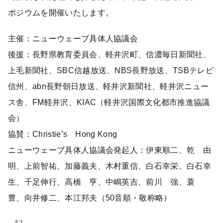
ポジウムを開催いたします。
主催：ニューウェーブ具体人協議会
後援：長野県教育委員会、軽井沢町、信濃毎日新聞社、
上毛新聞社、SBC信越放送、NBS長野放送、TSBテレビ
信州、abn長野朝日放送、軽井沢新聞社、軽井沢ニュー
ス舎、FM軽井沢、KIAC（軽井沢国際文化都市推進協議
会）
協賛：Christie’s Hong Kong
ニューウェーブ具体人協議会発起人：伊東順二、乾 由
明、上前智祐、加藤義夫、木村重信、白石幸栄、白石幸
生、千足伸行、高橋 亨、中嶋英吉、前川 強、蓑
豊、向井修二、本江邦夫（50音順・敬称略）