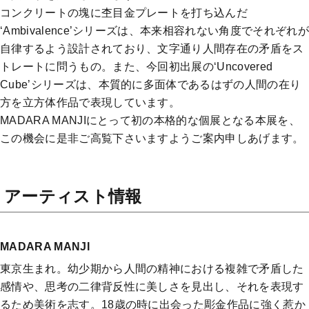
コンクリートの塊に杢目金プレートを打ち込んだ
‘Ambivalence’シリーズは、本来相容れない角度でそれぞれが
自律するよう設計されており、文字通り人間存在の矛盾をス
トレートに問うもの。また、今回初出展の‘Uncovered
Cube’シリーズは、本質的に多面体であるはずの人間の在り
方を立方体作品で表現しています。
MADARA MANJIにとって初の本格的な個展となる本展を、
この機会に是非ご高覧下さいますようご案内申しあげます。
アーティスト情報
MADARA MANJI
東京生まれ。幼少期から人間の精神における複雑で矛盾した
感情や、思考の二律背反性に美しさを見出し、それを表現す
るため美術を志す。18歳の時に出会った彫金作品に強く惹か