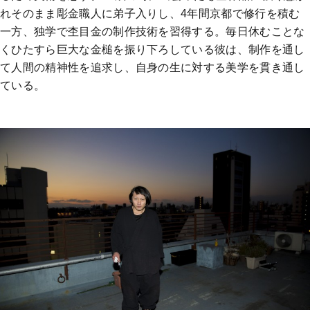
れそのまま彫金職人に弟子入りし、4年間京都で修行を積む
一方、独学で杢目金の制作技術を習得する。毎日休むことな
くひたすら巨大な金槌を振り下ろしている彼は、制作を通し
て人間の精神性を追求し、自身の生に対する美学を貫き通し
ている。