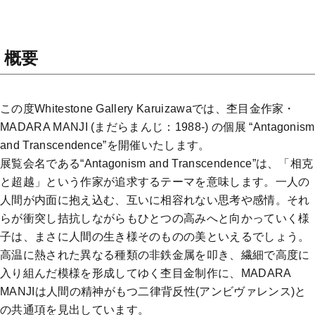
概要
この度Whitestone Gallery Karuizawaでは、杢目金作家・
MADARA MANJI (まだらまんじ：1988-) の個展 “Antagonism
and Transcendence”を開催いたします。
展覧会名である“Antagonism and Transcendence”は、「相克
と超越」という作家が追求するテーマを意味します。一人の
人間が内面に抱え込む、互いに相容れない思考や感情。それ
らが衝突し拮抗しながらもひとつの高みへと向かっていく様
子は、まさに人間の生き様そのものの美といえるでしょう。
高温に熱された異なる種類の非鉄金属を叩き、繊細で高度に
入り組んだ模様を形成してゆく杢目金制作に、MADARA
MANJIは人間の精神がもつ二律背反性(アンビヴァレンス)と
の共通項を見出しています。