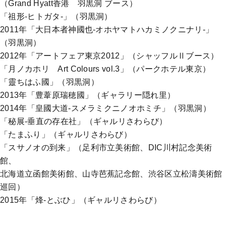
（Grand Hyatt香港 羽黒洞 ブース）
「祖形-ヒトガタ-」（羽黒洞）
2011年「大日本者神國也-オホヤマトハカミノクニナリ-」
（羽黒洞）
2012年「アートフェア東京2012」（シャッフルⅡブース）
「月ノカホリ Art Colours vol.3」（パークホテル東京）
「靈ちはふ國」（羽黒洞）
2013年「豊葦原瑞穂國」（ギャラリー隠れ里）
2014年「皇國大道-スメラミクニノオホミチ」（羽黒洞）
「秘展-垂直の存在社」（ギャルリさわらび）
「たまふり」（ギャルリさわらび）
「スサノオの到来」（足利市立美術館、DIC川村記念美術
館、
北海道立函館美術館、山寺芭蕉記念館、渋谷区立松濤美術館
巡回）
2015年「烽-とぶひ」（ギャルリさわらび）