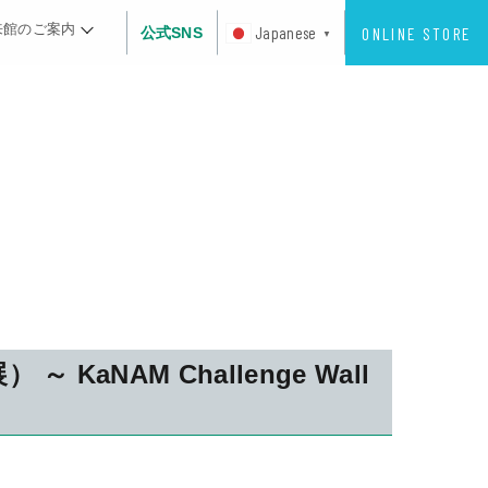
来館のご案内
ONLINE STORE
Japanese
公式SNS
▼
） ～ KaNAM Challenge Wall