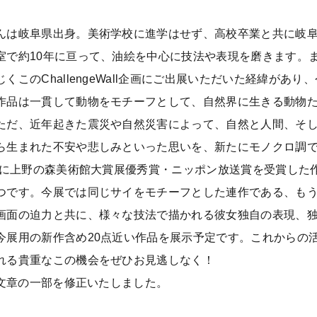
。
んは岐阜県出身。美術学校に進学はせず、高校卒業と共に岐
室で約10年に亘って、油絵を中心に技法や表現を磨きます。ま
じくこのChallengeWall企画にご出展いただいた経緯が
作品は一貫して動物をモチーフとして、自然界に生きる動物
ただ、近年起きた震災や自然災害によって、自然と人間、そ
ら生まれた不安や悲しみといった思いを、新たにモノクロ調
6年に上野の森美術館大賞展優秀賞・ニッポン放送賞を受賞した
つです。今展では同じサイをモチーフとした連作である、もう一
画面の迫力と共に、様々な技法で描かれる彼女独自の表現、
今展用の新作含め20点近い作品を展示予定です。これからの
れる貴重なこの機会をぜひお見逃しなく！
26文章の一部を修正いたしました。